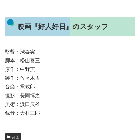
映画『好人好日』のスタッフ
監督：渋谷実
脚本：松山善三
原作：中野実
製作：佐々木孟
音楽：黛敏郎
撮影：長岡博之
美術：浜田辰雄
録音：大村三郎
邦画