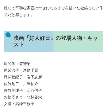
総じて平和な家庭の幸せになるまでを描いた微笑ましい作
品だと感じます。
映画『好人好日』の登場人物・キャ
スト
尾関等：笠智衆
尾関節子：淡島千景
尾関登紀子：岩下志麻
佐竹竜二：川津祐介
佐竹美津子：乙羽信子
お徳婆さま：北林谷栄
女将：高峰三枝子