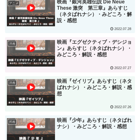
映画『銀河英雄伝説 Die Neue
アニメ
These 激突 第三章』あらすじ
（ネタばれナシ）・みどころ・解
説・感想
2022.07.28
映画『エグゼクティブ・デシジョ
洋画
ン』あらすじ（ネタばれナシ）・
みどころ・解説・感想
2022.07.27
映画『ゼイリブ』あらすじ（ネタ
洋画
ばれナシ）・みどころ・解説・感
想
2022.07.26
映画『少年』あらすじ（ネタばれ
邦画
ナシ）・みどころ・解説・感想