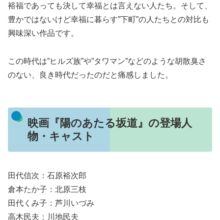
裕福であっても決して幸福とは言えない人たち。そして、
豊かではないけど幸福に暮らす”下町”の人たちとの対比も
興味深い作品です。
この時代は”ヒルズ族”や”タワマン”などのような胡散臭さ
のない、良き時代だったのだと痛感しました。
映画『陽のあたる坂道』の登場人
物・キャスト
田代信次：石原裕次郎
倉本たか子：北原三枝
田代くみ子：芦川いづみ
高木民夫：川地民夫