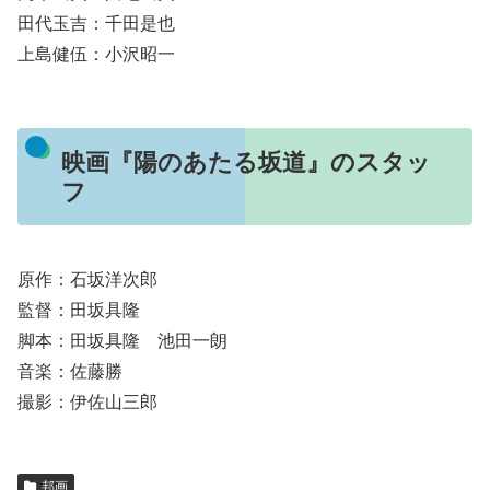
田代玉吉：千田是也
上島健伍：小沢昭一
映画『陽のあたる坂道』のスタッ
フ
原作：石坂洋次郎
監督：田坂具隆
脚本：田坂具隆 池田一朗
音楽：佐藤勝
撮影：伊佐山三郎
邦画